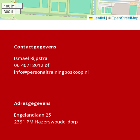
100 m
300 ft
Leaflet
|
©
OpenStreetMap
Contactgegevens
Ismaël Rijpstra
06 40718012
of
info@personaltrainingboskoop.nl
Adresgegevens
Engelandlaan 25
2391 PM Hazerswoude-dorp